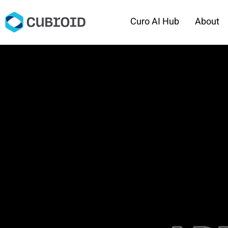
Curo AI Hub
About